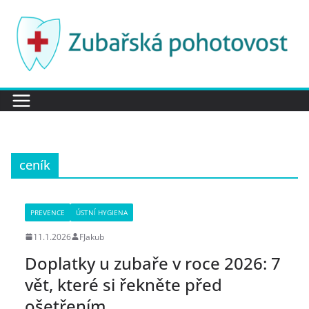
Přeskočit
na
obsah
ceník
PREVENCE
ÚSTNÍ HYGIENA
11.1.2026
FJakub
Doplatky u zubaře v roce 2026: 7
vět, které si řekněte před
ošetřením