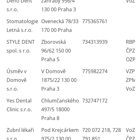
Denti Dent
zahrady 956/4
VoZP
s.r.o.
130 00 Praha 3
Stomatologie
Ovenecká 78/33
775365761
Letná s.r.o.
170 00 Praha
STYLE DENT
Zborovská
734313939
RBP V
spol. s r.o.
96/62 150 00
ČPZP
Praha 5
OZP
Úsměv v
V Domově
775982274
VZP 
Domově
1875/22 130 00
ZPMV
s.r.o.
Praha 3
VoZP
Yes Dental
Chlumčanského
732747172
Clinic s.r.o.
497/5 18000
Praha 8
Zubní lékaři
Pod Krejcárkem
720 072 218, 728
VoZP
s.r.o.
975/2 130 00
791 851
ČPZP 