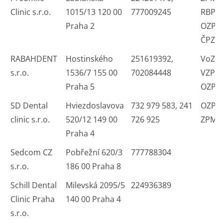
Clinic s.r.o.
1015/13 120 00
777009245
RBP 
Praha 2
OZP Z
ČPZP
RABAHDENT
Hostinského
251619392,
VoZP
s.r.o.
1536/7 155 00
702084448
VZP Č
Praha 5
OZP 
SD Dental
Hviezdoslavova
732 979 583, 241
OZP 
clinic s.r.o.
520/12 149 00
726 925
ZPMV
Praha 4
Sedcom CZ
Pobřežní 620/3
777788304
s.r.o.
186 00 Praha 8
Schill Dental
Milevská 2095/5
224936389
Clinic Praha
140 00 Praha 4
s.r.o.