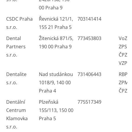
00 Praha 9
CSDC Praha
Řevnická 121/1,
703141414
s.r.o.
155 21 Praha 5
Dental
Žitenická 871/5,
773453803
VoZP
Partners
190 00 Praha 9
ZPS 
s.r.o.
ČPZP
VZP
Dentalite
Nad studánkou
731406443
RBP 
s.r.o.
1018/9, 140 00
ZPMV
Praha 4
ČPZP
Dentální
Plzeňská
775517349
Centrum
155/113, 150 00
Klamovka
Praha 5
s.r.o.