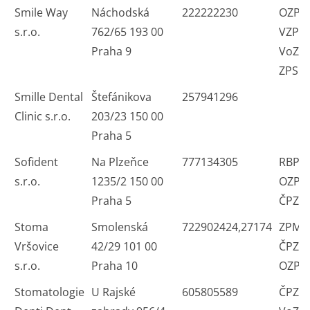
Smile Way
Náchodská
222222230
OZP 
s.r.o.
762/65 193 00
VZP R
Praha 9
VoZP
ZPS
Smille Dental
Štefánikova
257941296
Clinic s.r.o.
203/23 150 00
Praha 5
Sofident
Na Plzeňce
777134305
RBP Z
s.r.o.
1235/2 150 00
OZP 
Praha 5
ČPZP
Stoma
Smolenská
722902424,27174
ZPMV
Vršovice
42/29 101 00
ČPZP
s.r.o.
Praha 10
OZP
Stomatologie
U Rajské
605805589
ČPZP 