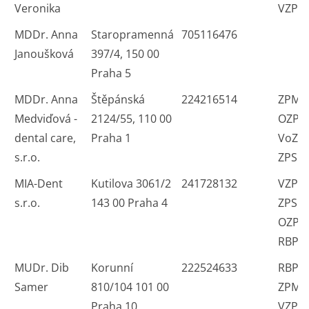
Veronika
VZP 
MDDr. Anna
Staropramenná
705116476
Janoušková
397/4, 150 00
Praha 5
MDDr. Anna
Štěpánská
224216514
ZPMV
Medviďová -
2124/55, 110 00
OZP 
dental care,
Praha 1
VoZP
s.r.o.
ZPS
MIA-Dent
Kutilova 3061/2
241728132
VZP 
s.r.o.
143 00 Praha 4
ZPS Č
OZP 
RBP
MUDr. Dib
Korunní
222524633
RBP 
Samer
810/104 101 00
ZPMV
Praha 10
VZP Č