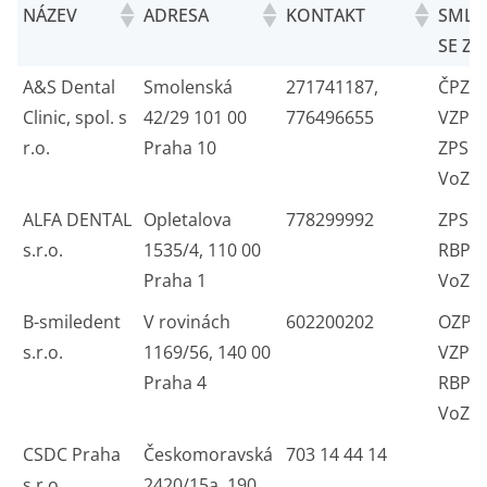
NÁZEV
ADRESA
KONTAKT
SMLO
SE ZP
A&S Dental
Smolenská
271741187,
ČPZP
Clinic, spol. s
42/29 101 00
776496655
VZP 
r.o.
Praha 10
ZPS R
VoZP
ALFA DENTAL
Opletalova
778299992
ZPS O
s.r.o.
1535/4, 110 00
RBP V
Praha 1
VoZP
B-smiledent
V rovinách
602200202
OZP 
s.r.o.
1169/56, 140 00
VZP Z
Praha 4
RBP 
VoZP
CSDC Praha
Českomoravská
703 14 44 14
s.r.o.
2420/15a, 190