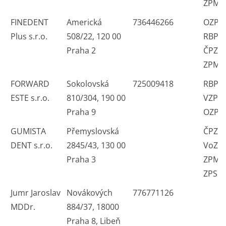
ZPMV
FINEDENT
Americká
736446266
OZP Z
Plus s.r.o.
508/22, 120 00
RBP V
Praha 2
ČPZP
ZPMV
FORWARD
Sokolovská
725009418
RBP 
ESTE s.r.o.
810/304, 190 00
VZP 
Praha 9
OZP 
GUMISTA
Přemyslovská
ČPZP
DENT s.r.o.
2845/43, 130 00
VoZP
Praha 3
ZPMV
ZPS
Jumr Jaroslav
Novákových
776771126
MDDr.
884/37, 18000
Praha 8, Libeň