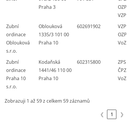
Praha 3
OZP 
VZP
Zubní
Oblouková
602691902
VZP Č
ordinace
1335/3 101 00
OZP 
Oblouková
Praha 10
VoZP
s.r.o.
Zubní
Kodaňská
602315800
ZPS V
ordinace
1441/46 110 00
ČPZP
Praha 10
Praha 10
VoZP
s.r.o.
Zobrazuji 1 až 59 z celkem 59 záznamů
❮
1
❯