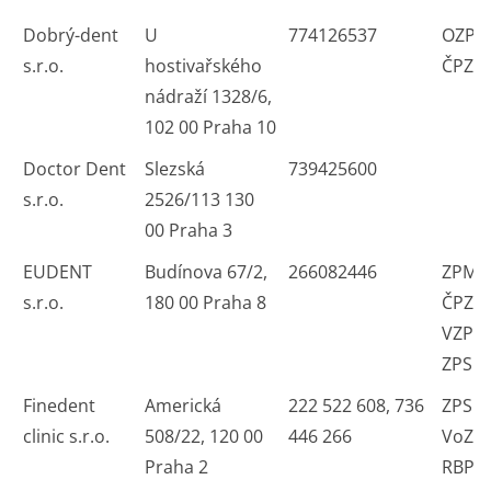
Dobrý-dent
U
774126537
OZP 
s.r.o.
hostivařského
ČPZP
nádraží 1328/6,
102 00 Praha 10
Doctor Dent
Slezská
739425600
s.r.o.
2526/113 130
00 Praha 3
EUDENT
Budínova 67/2,
266082446
ZPMV
s.r.o.
180 00 Praha 8
ČPZP
VZP R
ZPS
Finedent
Americká
222 522 608, 736
ZPS Č
clinic s.r.o.
508/22, 120 00
446 266
VoZP 
Praha 2
RBP 