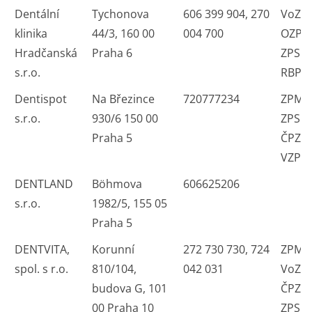
Dentální
Tychonova
606 399 904, 270
VoZP
klinika
44/3, 160 00
004 700
OZP 
Hradčanská
Praha 6
ZPS V
s.r.o.
RBP
Dentispot
Na Březince
720777234
ZPMV
s.r.o.
930/6 150 00
ZPS O
Praha 5
ČPZP
VZP
DENTLAND
Böhmova
606625206
s.r.o.
1982/5, 155 05
Praha 5
DENTVITA,
Korunní
272 730 730, 724
ZPMV
spol. s r.o.
810/104,
042 031
VoZP
budova G, 101
ČPZP
00 Praha 10
ZPS