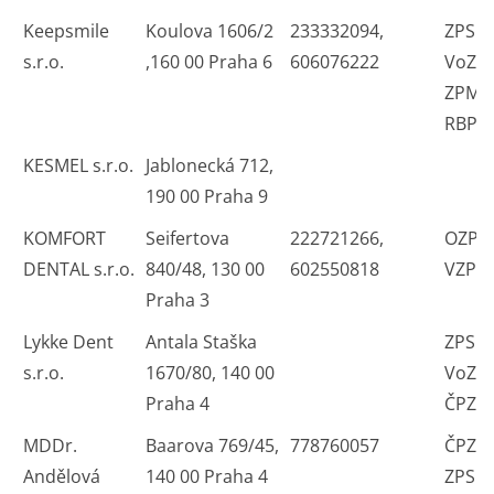
Keepsmile
Koulova 1606/2
233332094,
ZPS Č
s.r.o.
,160 00 Praha 6
606076222
VoZP
ZPMV
RBP
KESMEL s.r.o.
Jablonecká 712,
190 00 Praha 9
KOMFORT
Seifertova
222721266,
OZP 
DENTAL s.r.o.
840/48, 130 00
602550818
VZP V
Praha 3
Lykke Dent
Antala Staška
ZPS 
s.r.o.
1670/80, 140 00
VoZP
Praha 4
ČPZP 
MDDr.
Baarova 769/45,
778760057
ČPZP
Andělová
140 00 Praha 4
ZPS 