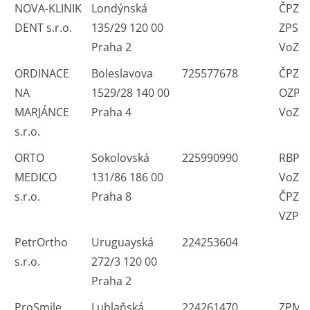
NOVA-KLINIK
Londýnská
ČPZP
DENT s.r.o.
135/29 120 00
ZPS R
Praha 2
VoZP 
ORDINACE
Boleslavova
725577678
ČPZP
NA
1529/28 140 00
OZP Z
MARJÁNCE
Praha 4
VoZP 
s.r.o.
ORTO
Sokolovská
225990990
RBP 
MEDICO
131/86 186 00
VoZP
s.r.o.
Praha 8
ČPZP 
VZP
PetrOrtho
Uruguayská
224253604
s.r.o.
272/3 120 00
Praha 2
ProSmile
Lublaňská
224261470,
ZPMV