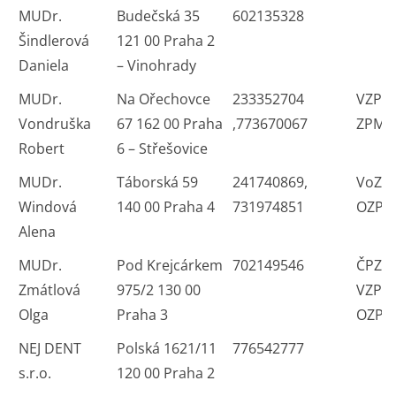
MUDr.
Budečská 35
602135328
Šindlerová
121 00 Praha 2
Daniela
– Vinohrady
MUDr.
Na Ořechovce
233352704
VZP V
Vondruška
67 162 00 Praha
,773670067
ZPMV
Robert
6 – Střešovice
MUDr.
Táborská 59
241740869,
VoZP
Windová
140 00 Praha 4
731974851
OZP 
Alena
MUDr.
Pod Krejcárkem
702149546
ČPZP 
Zmátlová
975/2 130 00
VZP 
Olga
Praha 3
OZP 
NEJ DENT
Polská 1621/11
776542777
s.r.o.
120 00 Praha 2