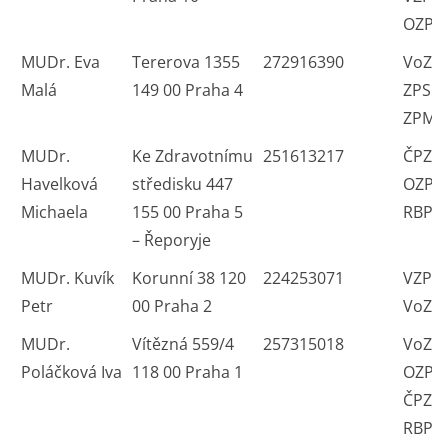
OZP
MUDr. Eva
Tererova 1355
272916390
VoZP 
Malá
149 00 Praha 4
ZPS O
ZPMV
MUDr.
Ke Zdravotnímu
251613217
ČPZP
Havelková
středisku 447
OZP 
Michaela
155 00 Praha 5
RBP
– Řeporyje
MUDr. Kuvík
Korunní 38 120
224253071
VZP 
Petr
00 Praha 2
VoZP
MUDr.
Vítězná 559/4
257315018
VoZP 
Poláčková Iva
118 00 Praha 1
OZP 
ČPZP
RBP