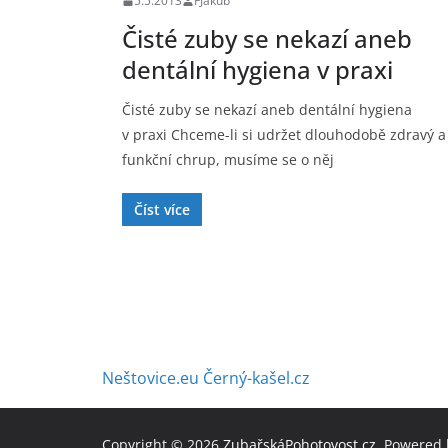
5.5.2013
FJakub
Čisté zuby se nekazí aneb
dentální hygiena v praxi
Čisté zuby se nekazí aneb dentální hygiena
v praxi Chceme-li si udržet dlouhodobě zdravý a
funkční chrup, musíme se o něj
Číst více
Neštovice.eu
Černý-kašel.cz
Copyright © 2026
ZubařskáPohotovost.cz
. Powered