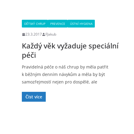
DĚTSKÝ CHRUP
PREVENCE
ÚSTNÍ HYGIENA
23.3.2017
FJakub
Každý věk vyžaduje speciální
péči
Pravidelná péče o náš chrup by měla patřit
k běžným denním návykům a měla by být
samozřejmostí nejen pro dospělé, ale
Číst více