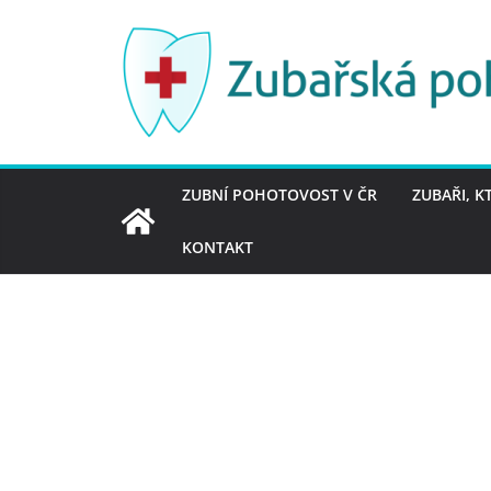
Přeskočit
na
obsah
ZUBNÍ POHOTOVOST V ČR
ZUBAŘI, K
KONTAKT