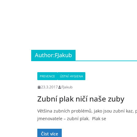
Author:
FJakub
PREVENCE
ÚSTNÍ HYGIENA
23.3.2017
FJakub
Zubní plak ničí naše zuby
Většina zubních problémů, jako jsou zubní kaz,
jmenovatele – zubní plak. Plak se
Číst více