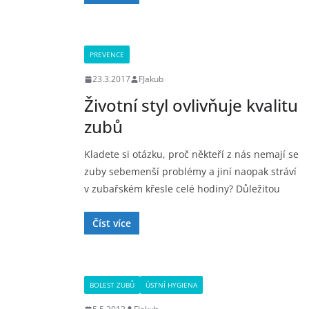
PREVENCE
23.3.2017
FJakub
Životní styl ovlivňuje kvalitu
zubů
Kladete si otázku, proč někteří z nás nemají se
zuby sebemenší problémy a jiní naopak stráví
v zubařském křesle celé hodiny? Důležitou
Číst více
BOLEST ZUBŮ
ÚSTNÍ HYGIENA