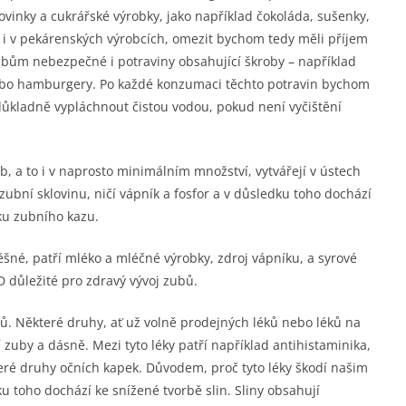
ovinky a cukrářské výrobky, jako například čokoláda, sušenky,
n i v pekárenských výrobcích, omezit bychom tedy měli příjem
ubům nebezpečné i potraviny obsahující škroby – například
nebo hamburgery. Po každé konzumaci těchto potravin bychom
důkladně vypláchnout čistou vodou, pokud není vyčištění
b, a to i v naprosto minimálním množství, vytvářejí v ústech
 zubní sklovinu, ničí vápník a fosfor a v důsledku toho dochází
ku zubního kazu.
né, patří mléko a mléčné výrobky, zdroj vápníku, a syrové
D důležité pro zdravý vývoj zubů.
ků. Některé druhy, ať už volně prodejných léků nebo léků na
í zuby a dásně. Mezi tyto léky patří například antihistaminika,
eré druhy očních kapek. Důvodem, proč tyto léky škodí našim
ku toho dochází ke snížené tvorbě slin. Sliny obsahují