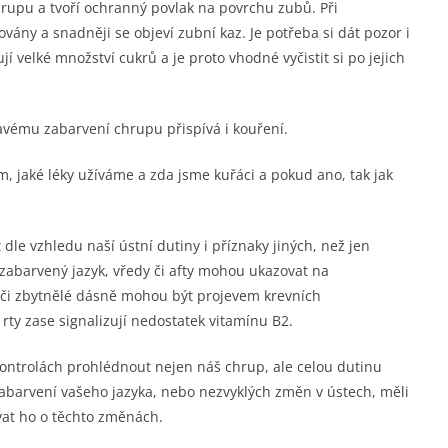
chrupu a tvoří ochranný povlak na povrchu zubů. Při
vány a snadněji se objeví zubní kaz. Je potřeba si dát pozor i
í velké množství cukrů a je proto vhodné vyčistit si po jejich
avému zabarvení chrupu přispívá i kouření.
, jaké léky užíváme a zda jsme kuřáci a pokud ano, tak jak
le vzhledu naší ústní dutiny i příznaky jiných, než jen
zabarvený jazyk, vředy či afty mohou ukazovat na
h či zbytnělé dásně mohou být projevem krevních
rty zase signalizují nedostatek vitamínu B2.
kontrolách prohlédnout nejen náš chrup, ale celou dutinu
zabarvení vašeho jazyka, nebo nezvyklých změn v ústech, měli
vat ho o těchto změnách.