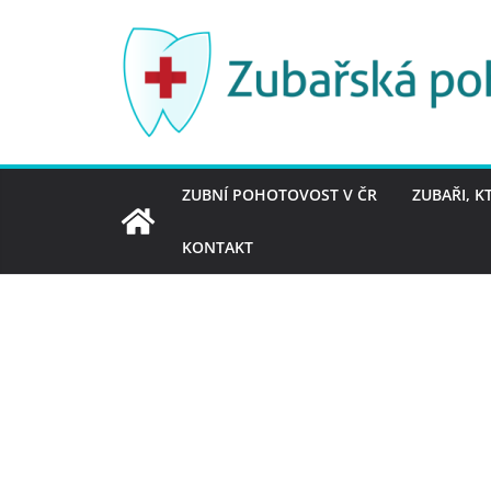
Přeskočit
na
obsah
ZUBNÍ POHOTOVOST V ČR
ZUBAŘI, K
KONTAKT