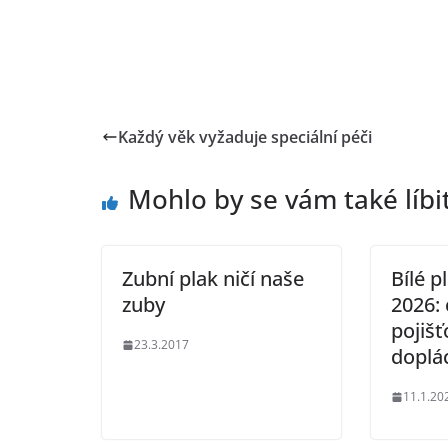
Každý věk vyžaduje speciální péči
Mohlo by se vám také líbi
Zubní plak ničí naše
Bílé p
zuby
2026: 
pojišť
23.3.2017
doplá
11.1.20