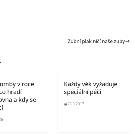
Zubní plak ničí naše zuby
t
lomby v roce
Každý věk vyžaduje
co hradí
speciální péči
ovna a kdy se
23.3.2017
cí
26