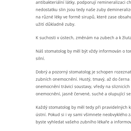
antibakteriální látky, podporují remineralizaci 
nedostatku slin jsou tedy naše zuby demineralizo
na různé léky ve formě sirupů, které zase obsahuj
užití důkladně zuby.
K suchosti v ústech, změnám na zubech a k žlut
Náš stomatolog by měl být vždy informován o tom
silní.
Dobrý a pozorný stomatolog je schopen rozeznat d
zubních onemocnění. Hustý, tmavý, až do černa 
onemocnění trávicí soustavy, vředy na sliznicíc
onemocnění, jasně červené, suché a olupující se 
Každý stomatolog by měl tedy při pravidelných 
ústní. Pokud si i vy sami všimnete neobvyklého 
byste vyhledat vašeho zubního lékaře a informo