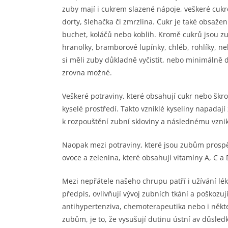
zuby mají i cukrem slazené nápoje, veškeré cukr
dorty, šlehačka či zmrzlina. Cukr je také obsaže
buchet, koláčů nebo koblih. Kromě cukrů jsou z
hranolky, bramborové lupínky, chléb, rohlíky, 
si měli zuby důkladně vyčistit, nebo minimálně 
zrovna možné.
Veškeré potraviny, které obsahují cukr nebo škro
kyselé prostředí. Takto vzniklé kyseliny napadají
k rozpouštění zubní skloviny a následnému vzni
Naopak mezi potraviny, které jsou zubům prospěš
ovoce a zelenina, které obsahují vitamíny A, C a 
Mezi nepřátele našeho chrupu patří i užívání lé
předpis, ovlivňují vývoj zubních tkání a poškozuj
antihypertenziva, chemoterapeutika nebo i někt
zubům, je to, že vysušují dutinu ústní av důsled